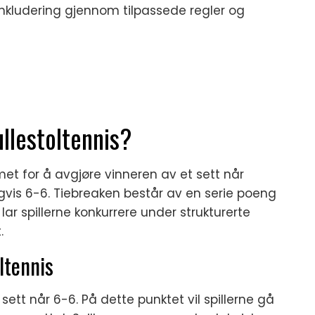
inkludering gjennom tilpassede regler og
ullestoltennis?
rmet for å avgjøre vinneren av et sett når
gvis 6-6. Tiebreaken består av en serie poeng
ar spillerne konkurrere under strukturerte
.
oltennis
ett når 6-6. På dette punktet vil spillerne gå