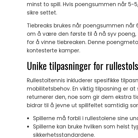
minst to spill. Hvis poengsummen når 5-5, 
sikre settet.
Tiebreaks brukes når poengsummen når 6-6 i 
om å være den første til å nå syv poeng
for å vinne tiebreaken. Denne poengmetode
kontesterte kamper.
Unike tilpasninger for rullestols
Rullestoltennis inkluderer spesifikke tilp
mobilitetsbehov. En viktig tilpasning er at s
returnerer den, noe som gir dem ekstra tid
bidrar til å jevne ut spillfeltet samtidig s
Spillerne må forbli i rullestolene sine und
Spillerne kan bruke hvilken som helst typ
sikkerhetsstandardene.