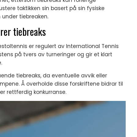
stere taktikken sin basert på sin fysiske
 under tiebreaken.
erer tiebreaks
llestoltennis er regulert av International Tennis
stens på tvers av turneringer og gir et klart
.
gående tiebreaks, da eventuelle avvik eller
ampene. Å overholde disse forskriftene bidrar til
rer rettferdig konkurranse.