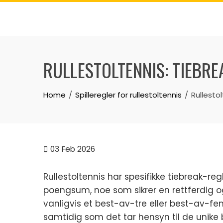
Skip
to
content
RULLESTOLTENNIS: TIEBR
Home
Spilleregler for rullestoltennis
Rullesto
03
Feb 2026
Rullestoltennis har spesifikke tiebreak-re
poengsum, noe som sikrer en rettferdig o
vanligvis et best-av-tre eller best-av-fem
samtidig som det tar hensyn til de unike b