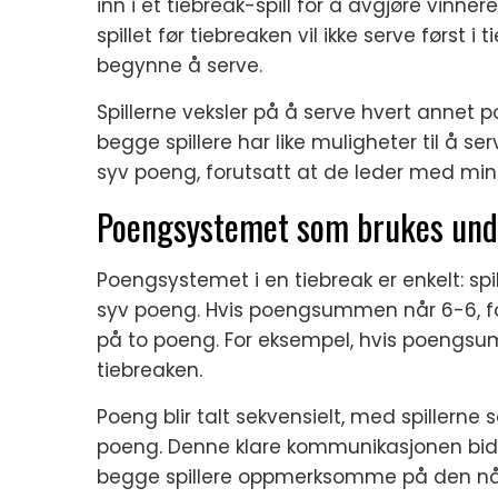
inn i et tiebreak-spill for å avgjøre vinner
spillet før tiebreaken vil ikke serve først i
begynne å serve.
Spillerne veksler på å serve hvert annet 
begge spillere har like muligheter til å ser
syv poeng, forutsatt at de leder med mi
Poengsystemet som brukes und
Poengsystemet i en tiebreak er enkelt: sp
syv poeng. Hvis poengsummen når 6-6, forts
på to poeng. For eksempel, hvis poengsu
tiebreaken.
Poeng blir talt sekvensielt, med spillern
poeng. Denne klare kommunikasjonen bidrar 
begge spillere oppmerksomme på den 