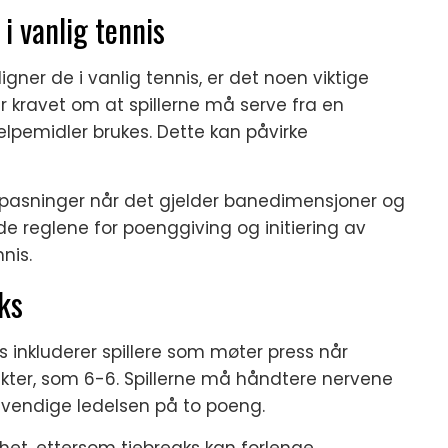
 i vanlig tennis
igner de i vanlig tennis, er det noen viktige
 er kravet om at spillerne må serve fra en
elpemidler brukes. Dette kan påvirke
e tilpasninger når det gjelder banedimensjoner og
e reglene for poenggiving og initiering av
nis.
ks
s inkluderer spillere som møter press når
kter, som 6-6. Spillerne må håndtere nervene
ødvendige ledelsen på to poeng.
thet, ettersom tiebreaks kan forlenge