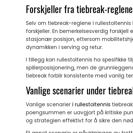
Forskjeller fra tiebreak-reglene
Selv om tiebreak-reglene i rullestoltennis l
forskjeller. En bemerkelsesverdig forskjell
stasjonær posisjon, ettersom mobilitetshj
dynamikken i serving og retur.
I tillegg kan rullestoltennis ha spesifikk
spillerposisjonering, men de grunnleggend
tiebreak forblir konsistente med vanlig ten
Vanlige scenarier under tiebrea
Vanlige scenarier
i rullestoltennis
tiebreak
poengsummen er uavgjort på kritiske pun
og strategien effektivt for å sikre den n
Et annet scenario er påvirkningen av tret