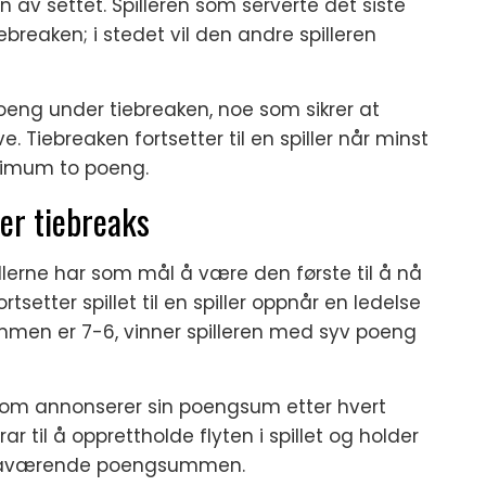
en av settet. Spilleren som serverte det siste
 tiebreaken; i stedet vil den andre spilleren
poeng under tiebreaken, noe som sikrer at
ve. Tiebreaken fortsetter til en spiller når minst
nimum to poeng.
er tiebreaks
illerne har som mål å være den første til å nå
etter spillet til en spiller oppnår en ledelse
mmen er 7-6, vinner spilleren med syv poeng
e som annonserer sin poengsum etter hvert
til å opprettholde flyten i spillet og holder
nåværende poengsummen.