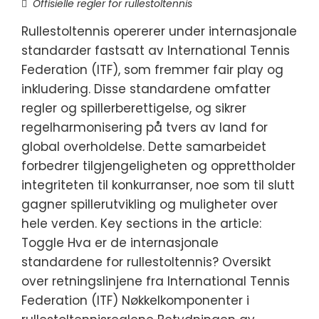
Offisielle regler for rullestoltennis
Rullestoltennis opererer under internasjonale
standarder fastsatt av International Tennis
Federation (ITF), som fremmer fair play og
inkludering. Disse standardene omfatter
regler og spillerberettigelse, og sikrer
regelharmonisering på tvers av land for
global overholdelse. Dette samarbeidet
forbedrer tilgjengeligheten og opprettholder
integriteten til konkurranser, noe som til slutt
gagner spillerutvikling og muligheter over
hele verden. Key sections in the article:
Toggle Hva er de internasjonale
standardene for rullestoltennis? Oversikt
over retningslinjene fra International Tennis
Federation (ITF) Nøkkelkomponenter i