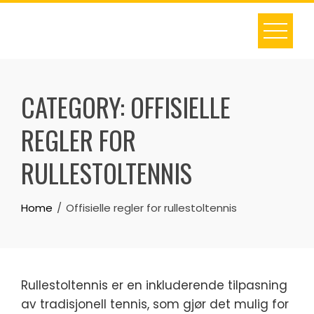
Skip
to
content
CATEGORY:
OFFISIELLE
REGLER FOR
RULLESTOLTENNIS
Home
Offisielle regler for rullestoltennis
Rullestoltennis er en inkluderende tilpasning
av tradisjonell tennis, som gjør det mulig for