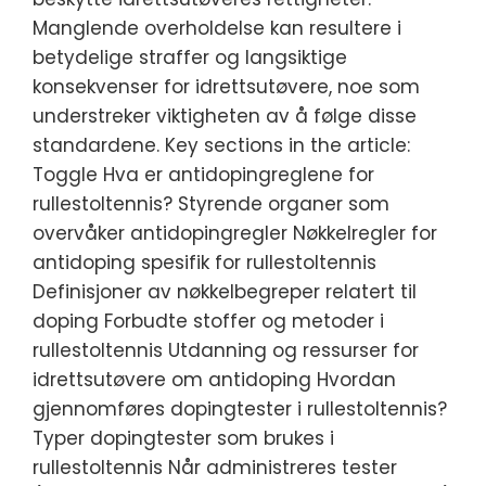
Manglende overholdelse kan resultere i
betydelige straffer og langsiktige
konsekvenser for idrettsutøvere, noe som
understreker viktigheten av å følge disse
standardene. Key sections in the article:
Toggle Hva er antidopingreglene for
rullestoltennis? Styrende organer som
overvåker antidopingregler Nøkkelregler for
antidoping spesifik for rullestoltennis
Definisjoner av nøkkelbegreper relatert til
doping Forbudte stoffer og metoder i
rullestoltennis Utdanning og ressurser for
idrettsutøvere om antidoping Hvordan
gjennomføres dopingtester i rullestoltennis?
Typer dopingtester som brukes i
rullestoltennis Når administreres tester