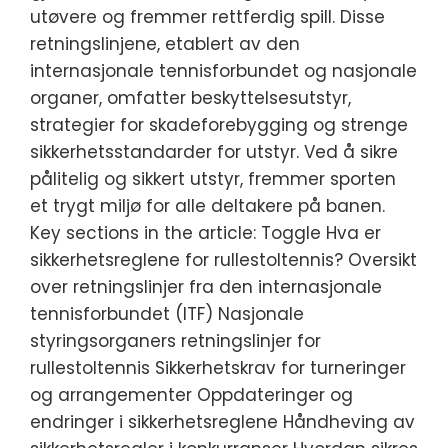
utøvere og fremmer rettferdig spill. Disse
retningslinjene, etablert av den
internasjonale tennisforbundet og nasjonale
organer, omfatter beskyttelsesutstyr,
strategier for skadeforebygging og strenge
sikkerhetsstandarder for utstyr. Ved å sikre
pålitelig og sikkert utstyr, fremmer sporten
et trygt miljø for alle deltakere på banen.
Key sections in the article: Toggle Hva er
sikkerhetsreglene for rullestoltennis? Oversikt
over retningslinjer fra den internasjonale
tennisforbundet (ITF) Nasjonale
styringsorganers retningslinjer for
rullestoltennis Sikkerhetskrav for turneringer
og arrangementer Oppdateringer og
endringer i sikkerhetsreglene Håndheving av