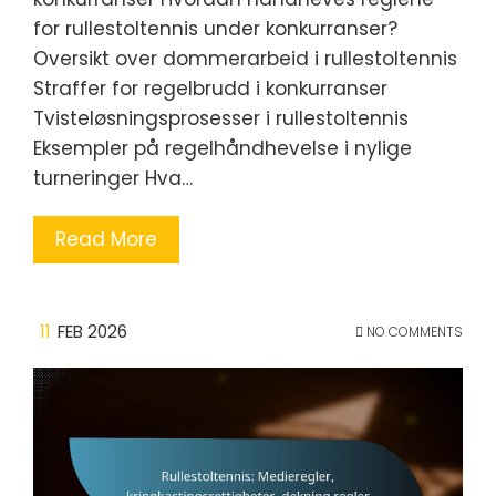
for rullestoltennis under konkurranser?
Oversikt over dommerarbeid i rullestoltennis
Straffer for regelbrudd i konkurranser
Tvisteløsningsprosesser i rullestoltennis
Eksempler på regelhåndhevelse i nylige
turneringer Hva…
Read More
11
FEB 2026
NO COMMENTS