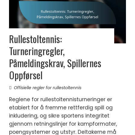
Rullestoltennis:
Turneringregler,
Påmeldingskrav, Spillernes
Oppførsel
Offisielle regler for rullestoltennis
Reglene for rullestoltennisturneringer er
etablert for å fremme rettferdig spill og
inkludering, og sikre sportens integritet
gjennom retningslinjer for kampformater,
poengsystemer og utstyr. Deltakerne må