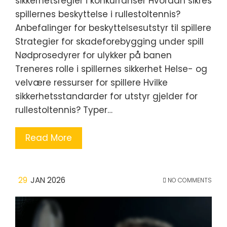
sikkerhetsregler i konkurranser Hvordan sikres
spillernes beskyttelse i rullestoltennis?
Anbefalinger for beskyttelsesutstyr til spillere
Strategier for skadeforebygging under spill
Nødprosedyrer for ulykker på banen
Treneres rolle i spillernes sikkerhet Helse- og
velvære ressurser for spillere Hvilke
sikkerhetsstandarder for utstyr gjelder for
rullestoltennis? Typer…
Read More
29
JAN 2026
NO COMMENTS