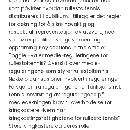
store nettverk og strømmetjenester, noe
som påvirker hvordan rullestoltennis
distribueres til publikum. I tillegg er det regler
for dekning for å sikre nøyaktig og
respektfull representasjon av utøvere, noe
som øker publikumsengasjement og
oppfatning. Key sections in the article:
Toggle Hva er medie-reguleringene for
rullestoltennis? Oversikt over medie-
reguleringene som styrer rullestoltennis
Nøkkelorganisasjoner involvert i reguleringen
Forskjeller fra reguleringene for funksjonsfrisk
tennis Innvirkning av reguleringene på
mediedekningen Krav til overholdelse for
kringkastere Hvem har
kringkastingsrettighetene for rullestoltennis?
Store kringkastere og deres roller