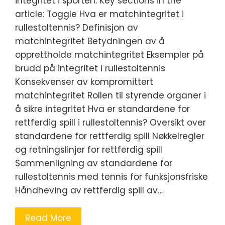
integritet i sporten. Key sections in the
article: Toggle Hva er matchintegritet i
rullestoltennis? Definisjon av
matchintegritet Betydningen av å
opprettholde matchintegritet Eksempler på
brudd på integritet i rullestoltennis
Konsekvenser av kompromittert
matchintegritet Rollen til styrende organer i
å sikre integritet Hva er standardene for
rettferdig spill i rullestoltennis? Oversikt over
standardene for rettferdig spill Nøkkelregler
og retningslinjer for rettferdig spill
Sammenligning av standardene for
rullestoltennis med tennis for funksjonsfriske
Håndheving av rettferdig spill av…
Read More