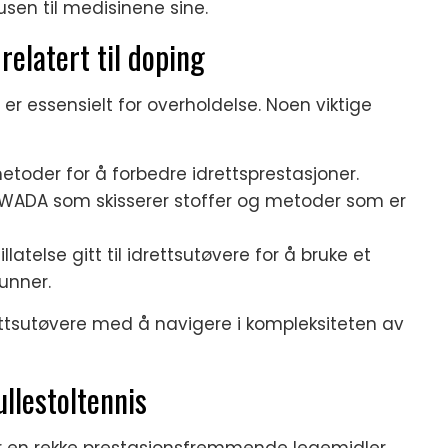
usen til medisinene sine.
relatert til doping
 er essensielt for overholdelse. Noen viktige
metoder for å forbedre idrettsprestasjoner.
av WADA som skisserer stoffer og metoder som er
illatelse gitt til idrettsutøvere for å bruke et
unner.
ettsutøvere med å navigere i kompleksiteten av
ullestoltennis
erer en rekke prestasjonsfremmende legemidler,