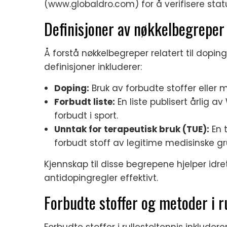
(www.globaldro.com) for å verifisere stat
Definisjoner av nøkkelbegreper 
Å forstå nøkkelbegreper relatert til doping
definisjoner inkluderer:
Doping:
Bruk av forbudte stoffer eller 
Forbudt liste:
En liste publisert årlig 
forbudt i sport.
Unntak for terapeutisk bruk (TUE):
En t
forbudt stoff av legitime medisinske gr
Kjennskap til disse begrepene hjelper idr
antidopingregler effektivt.
Forbudte stoffer og metoder i r
Forbudte stoffer i rullestoltennis inklud