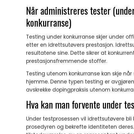
Når administreres tester (unde
konkurranse)
Testing under konkurranse skjer under off
etter en idrettsutøvers prestasjon. Idretts
resultatene sine. Dette sikrer at konkurre
prestasjonsfremmende stoffer.
Testing utenom konkurranse kan skje når s
hjemme. Denne typen testing er avgjørend
avskrekke dopingpraksis utenom konkurra
Hva kan man forvente under te
Under testprosessen vil idrettsutøvere bli
prosedyren og bekrefte identiteten deres. 