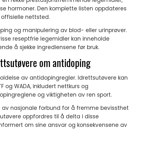
sse hormoner. Den komplette listen oppdateres
fisielle nettsted.
ing og manipulering av blod- eller urinprøver.
visse reseptfrie legemidler kan inneholde
ende å sjekke ingrediensene før bruk.
ettsutøvere om antidoping
oldelse av antidopingregler. Idrettsutøvere kan
 ITF og WADA, inkludert nettkurs og
opingreglene og viktigheten av ren sport.
 av nasjonale forbund for å fremme bevissthet
tøvere oppfordres til å delta i disse
informert om sine ansvar og konsekvensene av