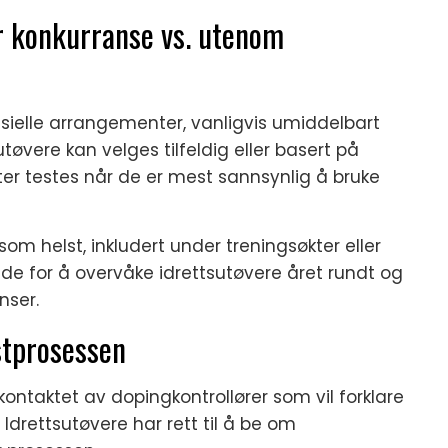
r konkurranse vs. utenom
isielle arrangementer, vanligvis umiddelbart
utøvere kan velges tilfeldig eller basert på
nter testes når de er mest sannsynlig å bruke
om helst, inkludert under treningsøkter eller
e for å overvåke idrettsutøvere året rundt og
nser.
stprosessen
 kontaktet av dopingkontrollører som vil forklare
Idrettsutøvere har rett til å be om