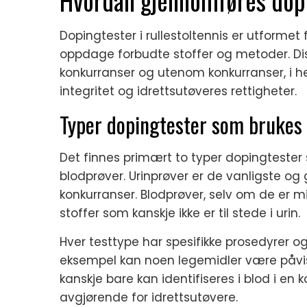
Hvordan gjennomføres dopin
Dopingtester i rullestoltennis er utformet 
oppdage forbudte stoffer og metoder. D
konkurranser og utenom konkurranser, i he
integritet og idrettsutøveres rettigheter.
Typer dopingtester som brukes i
Det finnes primært to typer dopingtester s
blodprøver. Urinprøver er de vanligste o
konkurranser. Blodprøver, selv om de er m
stoffer som kanskje ikke er til stede i urin.
Hver testtype har spesifikke prosedyrer og 
eksempel kan noen legemidler være påvisba
kanskje bare kan identifiseres i blod i en k
avgjørende for idrettsutøvere.