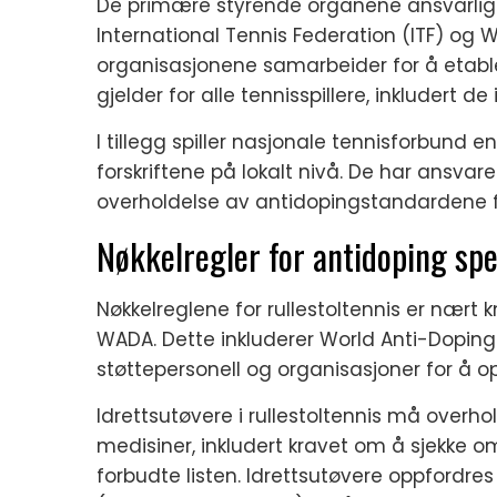
De primære styrende organene ansvarlige f
International Tennis Federation (ITF) og
organisasjonene samarbeider for å etab
gjelder for alle tennisspillere, inkludert de 
I tillegg spiller nasjonale tennisforbund 
forskriftene på lokalt nivå. De har ansvar
overholdelse av antidopingstandardene f
Nøkkelregler for antidoping spes
Nøkkelreglene for rullestoltennis er nært 
WADA. Dette inkluderer World Anti-Doping 
støttepersonell og organisasjoner for å op
Idrettsutøvere i rullestoltennis må overho
medisiner, inkludert kravet om å sjekke 
forbudte listen. Idrettsutøvere oppfordres