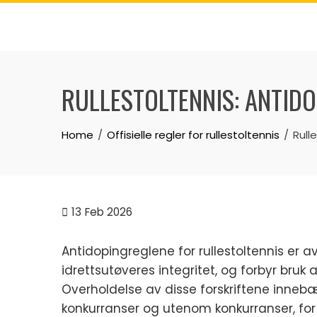
Skip
to
content
RULLESTOLTENNIS: ANTID
Home
Offisielle regler for rullestoltennis
Rull
13
Feb 2026
Antidopingreglene for rullestoltennis er a
idrettsutøveres integritet, og forbyr bru
Overholdelse av disse forskriftene inneb
konkurranser og utenom konkurranser, for 