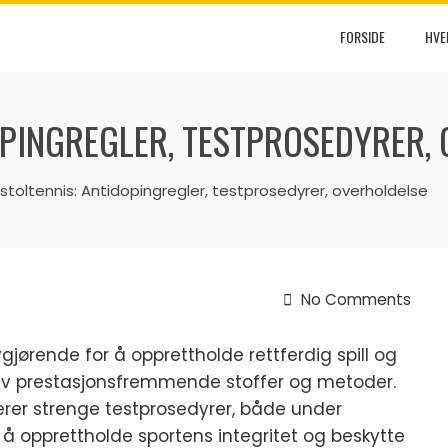
FORSIDE
HVE
OPINGREGLER, TESTPROSEDYRER,
estoltennis: Antidopingregler, testprosedyrer, overholdelse
No Comments
vgjørende for å opprettholde rettferdig spill og
k av prestasjonsfremmende stoffer og metoder.
ærer strenge testprosedyrer, både under
å opprettholde sportens integritet og beskytte