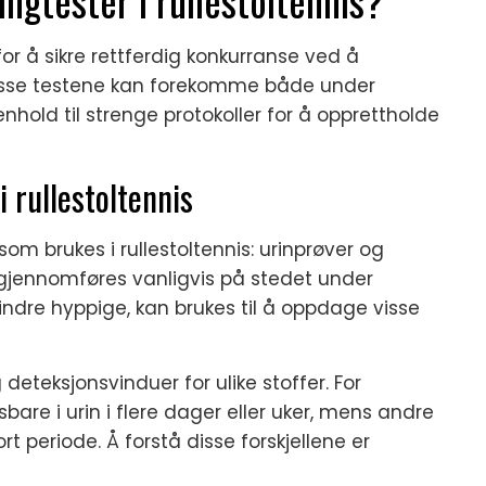
gtester i rullestoltennis?
for å sikre rettferdig konkurranse ved å
isse testene kan forekomme både under
nhold til strenge protokoller for å opprettholde
 rullestoltennis
om brukes i rullestoltennis: urinprøver og
g gjennomføres vanligvis på stedet under
indre hyppige, kan brukes til å oppdage visse
deteksjonsvinduer for ulike stoffer. For
re i urin i flere dager eller uker, mens andre
ort periode. Å forstå disse forskjellene er