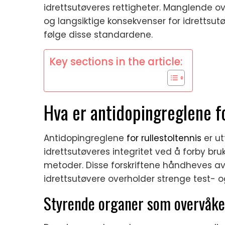
idrettsutøveres rettigheter. Manglende ove
og langsiktige konsekvenser for idrettsut
følge disse standardene.
Key sections in the article:
Hva er antidopingreglene fo
Antidopingreglene
for rullestoltennis
er ut
idrettsutøveres integritet ved å forby b
metoder. Disse forskriftene håndheves av
idrettsutøvere overholder strenge test- 
Styrende organer som overvåke