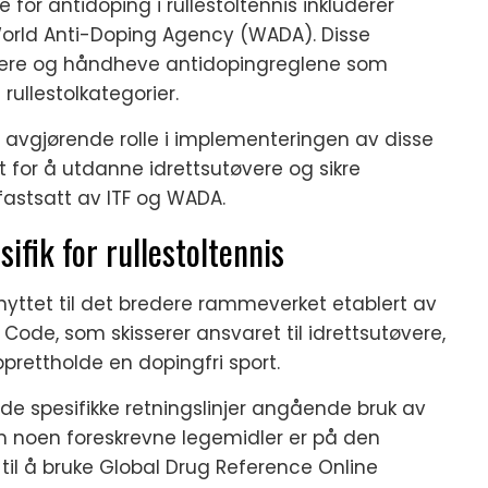
or antidoping i rullestoltennis inkluderer
 World Anti-Doping Agency (WADA). Disse
lere og håndheve antidopingreglene som
i rullestolkategorier.
en avgjørende rolle i implementeringen av disse
et for å utdanne idrettsutøvere og sikre
astsatt av ITF og WADA.
ifik for rullestoltennis
knyttet til det bredere rammeverket etablert av
Code, som skisserer ansvaret til idrettsutøvere,
prettholde en dopingfri sport.
lde spesifikke retningslinjer angående bruk av
om noen foreskrevne legemidler er på den
 til å bruke Global Drug Reference Online